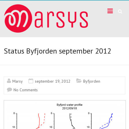
Skip
I
to
content
Byfjorden
har
vi
Status Byfjorden september 2012
placerat
ut
Marsy
september 19, 2012
Byfjorden
ett
No Comments
antal
mätinstrument
marsys.se