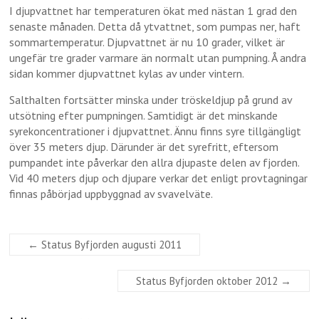
I djupvattnet har temperaturen ökat med nästan 1 grad den
senaste månaden. Detta då ytvattnet, som pumpas ner, haft
sommartemperatur. Djupvattnet är nu 10 grader, vilket är
ungefär tre grader varmare än normalt utan pumpning. Å andra
sidan kommer djupvattnet kylas av under vintern.
Salthalten fortsätter minska under tröskeldjup på grund av
utsötning efter pumpningen. Samtidigt är det minskande
syrekoncentrationer i djupvattnet. Ännu finns syre tillgängligt
över 35 meters djup. Därunder är det syrefritt, eftersom
pumpandet inte påverkar den allra djupaste delen av fjorden.
Vid 40 meters djup och djupare verkar det enligt provtagningar
finnas påbörjad uppbyggnad av svavelväte.
←
Status Byfjorden augusti 2011
Status Byfjorden oktober 2012
→