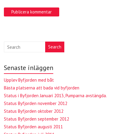
A
l
Search
t
e
Senaste inläggen
r
n
Upplev Byfjorden med båt
a
Bästa platserna att bada vid byfjorden
t
Status i Byfjorden Januari 2013, Pumparna avstängda.
i
Status Byfjorden november 2012
v
e
Status Byfjorden oktober 2012
:
Status Byfjorden september 2012
Status Byfjorden augusti 2011