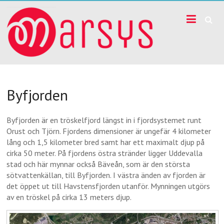
Skip
I
to
content
Byfjorden
har
vi
Byfjorden
placerat
Byfjorden är en tröskelfjord längst in i fjordsystemet runt
ut
Orust och Tjörn. Fjordens dimensioner är ungefär 4 kilometer
lång och 1,5 kilometer bred samt har ett maximalt djup på
ett
cirka 50 meter. På fjordens östra stränder ligger Uddevalla
stad och här mynnar också Bäveån, som är den största
antal
sötvattenkällan, till Byfjorden. I västra änden av fjorden är
det öppet ut till Havstensfjorden utanför. Mynningen utgörs
mätinstrument
av en tröskel på cirka 13 meters djup.
marsys.se