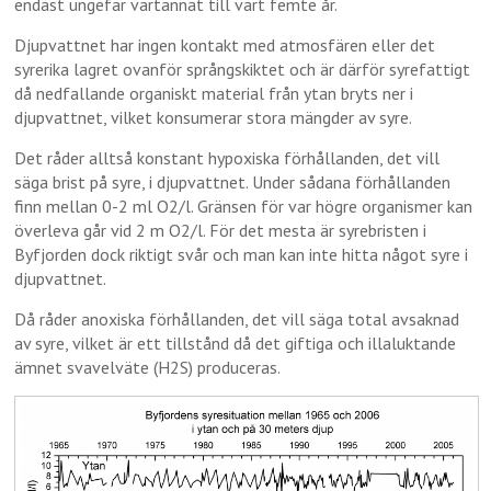
endast ungefär vartannat till vart femte år.
Djupvattnet har ingen kontakt med atmosfären eller det
syrerika lagret ovanför språngskiktet och är därför syrefattigt
då nedfallande organiskt material från ytan bryts ner i
djupvattnet, vilket konsumerar stora mängder av syre.
Det råder alltså konstant hypoxiska förhållanden, det vill
säga brist på syre, i djupvattnet. Under sådana förhållanden
finn mellan 0-2 ml O2/l. Gränsen för var högre organismer kan
överleva går vid 2 m O2/l. För det mesta är syrebristen i
Byfjorden dock riktigt svår och man kan inte hitta något syre i
djupvattnet.
Då råder anoxiska förhållanden, det vill säga total avsaknad
av syre, vilket är ett tillstånd då det giftiga och illaluktande
ämnet svavelväte (H2S) produceras.