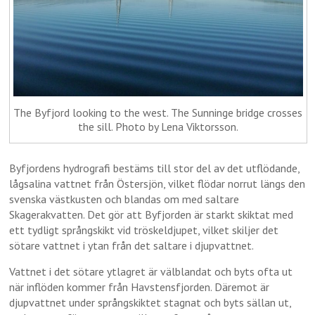
The Byfjord looking to the west. The Sunninge bridge crosses
the sill. Photo by Lena Viktorsson.
Byfjordens hydrografi bestäms till stor del av det utflödande,
lågsalina vattnet från Östersjön, vilket flödar norrut längs den
svenska västkusten och blandas om med saltare
Skagerakvatten. Det gör att Byfjorden är starkt skiktat med
ett tydligt språngskikt vid tröskeldjupet, vilket skiljer det
sötare vattnet i ytan från det saltare i djupvattnet.
Vattnet i det sötare ytlagret är välblandat och byts ofta ut
när inflöden kommer från Havstensfjorden. Däremot är
djupvattnet under språngskiktet stagnat och byts sällan ut,