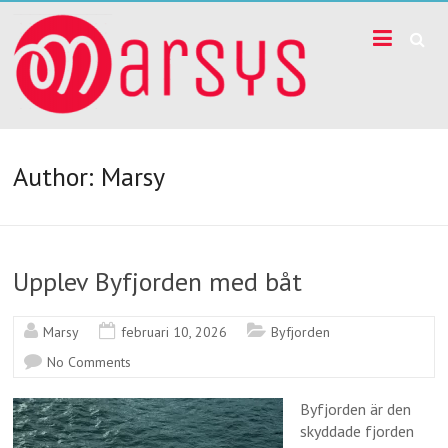
Skip
I
to
content
Byfjorden
har
vi
Author:
Marsy
placerat
ut
Upplev Byfjorden med båt
ett
Marsy
februari 10, 2026
Byfjorden
antal
No Comments
mätinstrument
Byfjorden är den
skyddade fjorden
marsys.se