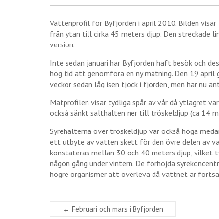
Vattenprofil för Byfjorden i april 2010. Bilden visar
från ytan till cirka 45 meters djup. Den streckade li
version.
Inte sedan januari har Byfjorden haft besök och d
hög tid att genomföra en ny mätning. Den 19 april 
veckor sedan låg isen tjock i fjorden, men har nu än
Mätprofilen visar tydliga spår av vår då ytlagret vä
också sänkt salthalten ner till tröskeldjup (ca 14 m
Syrehalterna över tröskeldjup var också höga medan
ett utbyte av vatten skett för den övre delen av 
konstateras mellan 30 och 40 meters djup, vilket ty
någon gång under vintern. De förhöjda syrekoncentra
högre organismer att överleva då vattnet är fortsa
←
Februari och mars i Byfjorden