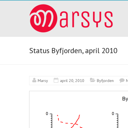
Skip
I
to
content
Byfjorden
har
vi
Status Byfjorden, april 2010
placerat
ut
Marsy
april 20, 2010
Byfjorden
ett
antal
mätinstrument
marsys.se