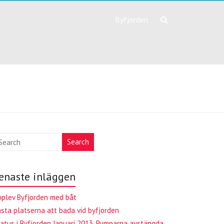
Byfjorden
Search
enaste inläggen
plev Byfjorden med båt
sta platserna att bada vid byfjorden
atus i Byfjorden Januari 2013, Pumparna avstängda.