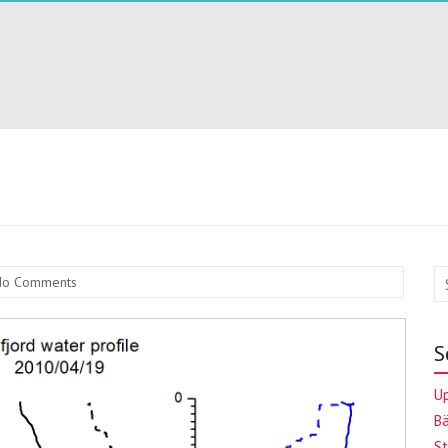
No Comments
S
Up
Bä
St