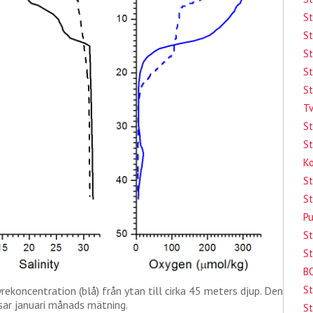
S
St
S
St
St
Tv
St
St
Ko
St
St
Pu
St
St
BO
St
yrekoncentration (blå) från ytan till cirka 45 meters djup. Den
isar januari månads mätning.
St