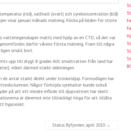
St
St
 temperatur (röd), salthalt (svart) och syrekoncentration (blå)
njen visar januari månads mätning. Klicka på bilden för större
Fe
Fe
Hj
ess vattenegenskaper mätts med hjälp av en CTD, så det var
St
genomfördes därför vårens första mätning. Fram till några
tligen smält bort.
St
St
rmts upp till drygt 8 grader. Allt smältvatten från land har
B
eter), vilket därmed stärkt skiktningen.
 de avtar starkt direkt under tröskeldjup. Förmodligen har
vattenkolumnen. Något förhöjda syrehalter kunde också
der på att ett mindre inflöde till djupvattnet har skett
tionerna är däremot inte tillräckligt höga för att tillåta
tt hypoxiskt.
Status Byfjorden, april 2010
→